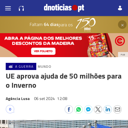
×
Faltam
64 dias
para os
PUB
A GUERRA
MUNDO
UE aprova ajuda de 50 milhões para
o Inverno
Agência Lusa
06 set 2024
12:08
0