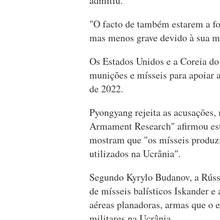
admitiu.
"O facto de também estarem a for
mas menos grave devido à sua me
Os Estados Unidos e a Coreia do
munições e mísseis para apoiar a
de 2022.
Pyongyang rejeita as acusações,
Armament Research" afirmou est
mostram que "os mísseis produzi
utilizados na Ucrânia".
Segundo Kyrylo Budanov, a Rússi
de mísseis balísticos Iskander 
aéreas planadoras, armas que o ex
militares na Ucrânia.