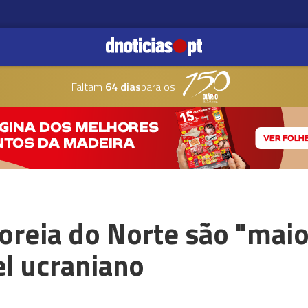
Faltam
64 dias
para os
oreia do Norte são "maio
el ucraniano