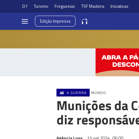
D7
Turismo
Freguesias
TSF Madeira
Iniciativas
Edição
Impressa
A GUERRA
MUNDO
Munições da C
diz responsáv
Agência Lusa
15 set 2024
06:00