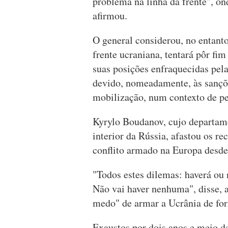
problema na linha da frente", on
afirmou.
O general considerou, no entanto
frente ucraniana, tentará pôr fim
suas posições enfraquecidas pe
devido, nomeadamente, às sançõe
mobilização, num contexto de pe
Kyrylo Boudanov, cujo departam
interior da Rússia, afastou os re
conflito armado na Europa desd
"Todos estes dilemas: haverá ou 
Não vai haver nenhuma", disse, 
medo" de armar a Ucrânia de for
Exaustos por dois anos e meio de