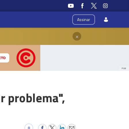
Assinar
×
PUB
r problema",
0