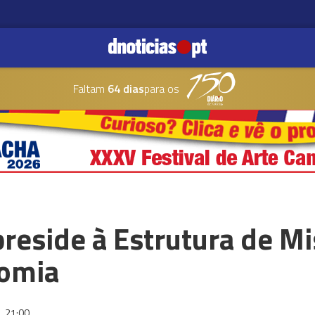
Faltam
64 dias
para os
preside à Estrutura de M
nomia
4
21:00