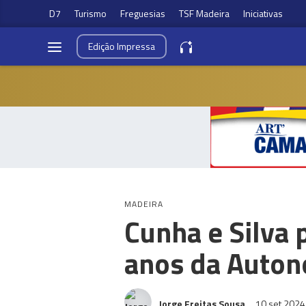
D7
Turismo
Freguesias
TSF Madeira
Iniciativas
Edição
Impressa
MADEIRA
Cunha e Silva 
anos da Auto
Jorge Freitas Sousa
10 set 202