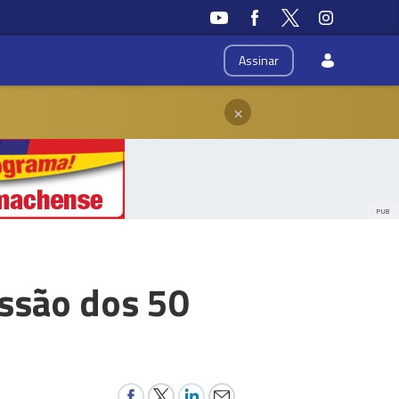
Assinar
×
PUB
issão dos 50