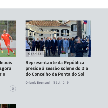
MADEIRA
depois
Representante da República
 agora
preside à sessão solene do Dia
r o
do Concelho da Ponta do Sol
Orlando Drumond
8 Set 10:19
3