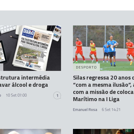
A
DESPORTO
strutura intermédia
Silas regressa 20 anos 
avar álcool e droga
“com a mesma ilusão”,
com a missão de coloca
o
10 Set 07:00
1
Marítimo na I Liga
Emanuel Rosa
6 Set 14:21