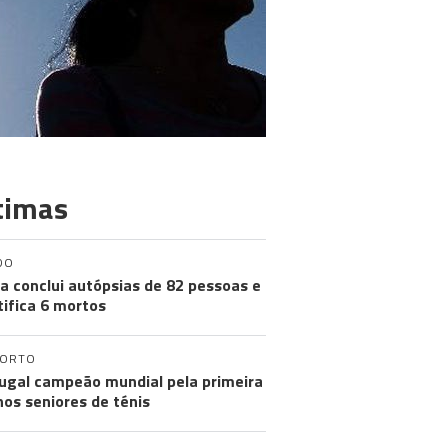
timas
DO
a conclui autópsias de 82 pessoas e
tifica 6 mortos
PORTO
ugal campeão mundial pela primeira
nos seniores de ténis