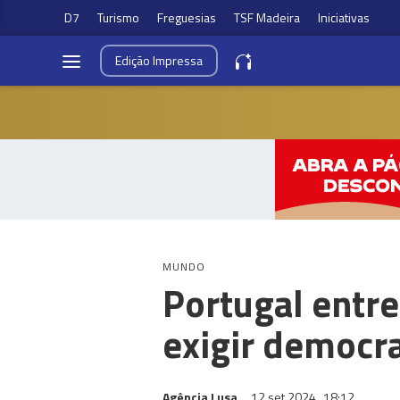
D7
Turismo
Freguesias
TSF Madeira
Iniciativas
Edição
Impressa
MUNDO
Portugal entre
exigir democr
Agência Lusa
12 set 2024
18:12