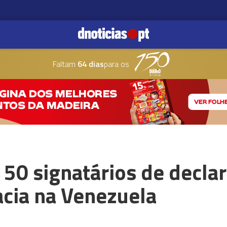
Faltam
64 dias
para os
 50 signatários de decla
acia na Venezuela