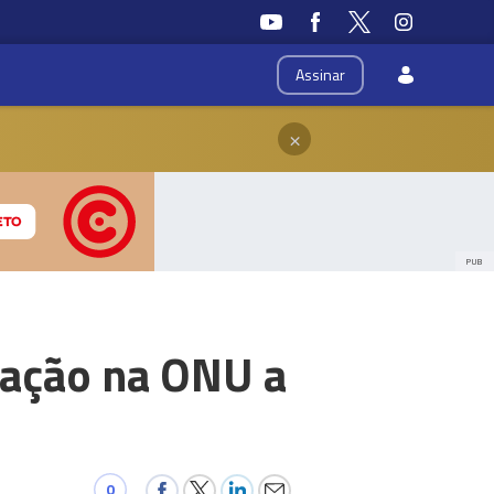
Assinar
×
PUB
ração na ONU a
0