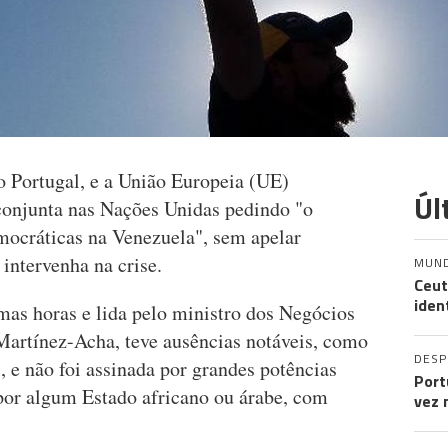
o Portugal, e a União Europeia (UE)
Úl
conjunta nas Nações Unidas pedindo "o
mocráticas na Venezuela", sem apelar
intervenha na crise.
MUN
Ceut
iden
mas horas e lida pelo ministro dos Negócios
Martínez-Acha, teve ausências notáveis, como
DES
 e não foi assinada por grandes potências
Port
por algum Estado africano ou árabe, com
vez 