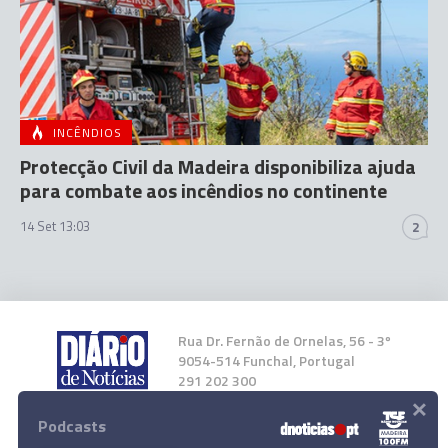
INCÊNDIOS
Protecção Civil da Madeira disponibiliza ajuda
para combate aos incêndios no continente
14 Set 13:03
2
Rua Dr. Fernão de Ornelas, 56 - 3º
9054-514 Funchal, Portugal
291 202 300
×
Podcasts
Instale a nossa App