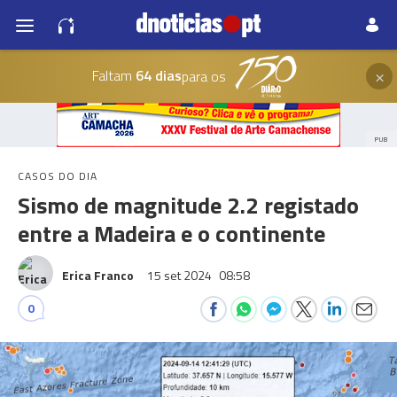
×
Faltam
64 dias
para os
PUB
CASOS DO DIA
Sismo de magnitude 2.2 registado
entre a Madeira e o continente
Erica Franco
15 set 2024
08:58
0