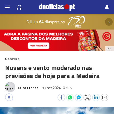
×
Faltam
64 dias
para os
PUB
MADEIRA
Nuvens e vento moderado nas
previsões de hoje para a Madeira
Erica Franco
17 set 2024
07:15
0