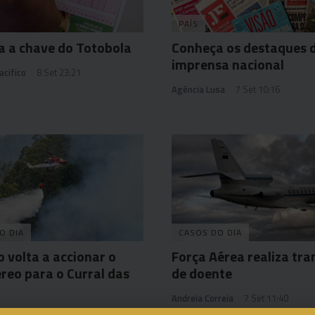
PAÍS
 a chave do Totobola
Conheça os destaques 
imprensa nacional
acifico
8 Set 23:21
Agência Lusa
7 Set 10:16
O DIA
CASOS DO DIA
o volta a accionar o
Força Aérea realiza tra
reo para o Curral das
de doente
Andreia Correia
7 Set 11:40
drigues
13 Set 17:54