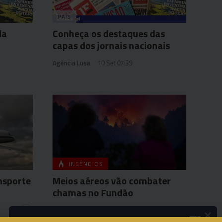
PAÍS
da
Conheça os destaques das
capas dos jornais nacionais
Agência Lusa
10 Set 07:39
INCÊNDIOS
nsporte
Meios aéreos vão combater
chamas no Fundão
×
Agência Lusa
14 Set 09:29
2