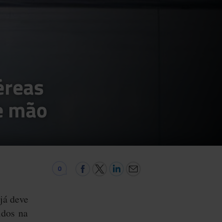
éreas
e mão
0
já deve
idos na