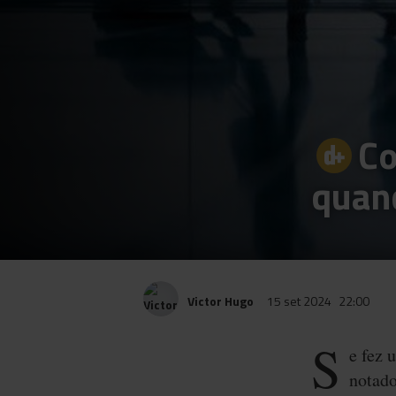
Co
quan
Victor Hugo
15 set 2024
22:00
S
e fez 
notado