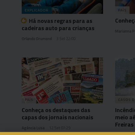
EXPLICADOR
PAÍS
Conheça
Há novas regras para as
cadeiras auto para crianças
Marianna P
Orlando Drumond
3 Set 22:00
PAÍS
CASOS D
Conheça os destaques das
Incêndi
capas dos jornais nacionais
meio aé
Freiras
Agência Lusa
12 Set 07:29
Carolina Ro