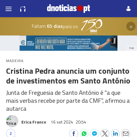
×
Faltam
65 dias
para os
PUB
MADEIRA
Cristina Pedra anuncia um conjunto
de investimentos em Santo António
Junta de Freguesia de Santo António é "a que
mais verbas recebe por parte da CMF", afirmou a
autarca
Erica Franco
16 set 2024
20:54
2