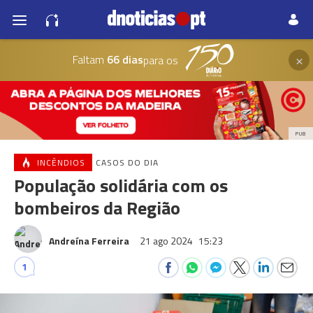
×
Faltam
66 dias
para os
PUB
INCÊNDIOS
CASOS DO DIA
População solidária com os
bombeiros da Região
Andreína Ferreira
21 ago 2024
15:23
1