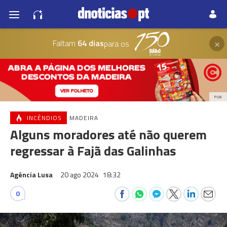
×
Faltam
64 dias
para os
PUB
INCÊNDIOS
MADEIRA
Alguns moradores até não querem
regressar à Fajã das Galinhas
Agência Lusa
20 ago 2024
18:32
0