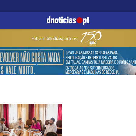
Faltam
65 dias
para os