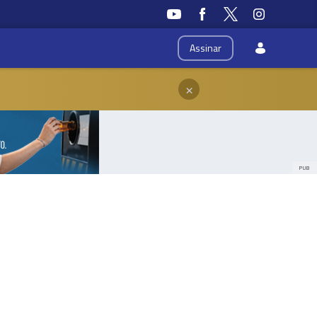
Assinar
×
PUB