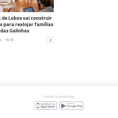
A
de Lobos vai construir
s para realojar famílias
 das Galinhas
o
16:18
2
Instale a nossa App