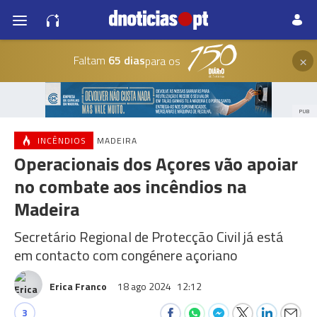
×
Faltam
65 dias
para os
PUB
INCÊNDIOS
MADEIRA
Operacionais dos Açores vão apoiar
no combate aos incêndios na
Madeira
Secretário Regional de Protecção Civil já está
em contacto com congénere açoriano
Erica Franco
18 ago 2024
12:12
3