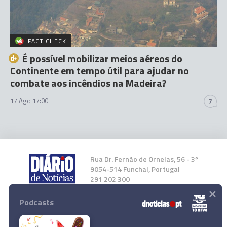
FACT CHECK
É possível mobilizar meios aéreos do
Continente em tempo útil para ajudar no
combate aos incêndios na Madeira?
17 Ago 17:00
7
Rua Dr. Fernão de Ornelas, 56 - 3º
9054-514 Funchal, Portugal
291 202 300
×
Podcasts
Instale a nossa App