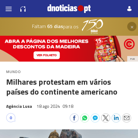
×
Faltam
65 dias
para os
PUB
MUNDO
Milhares protestam em vários
países do continente americano
Agência Lusa
18 ago 2024
09:18
0