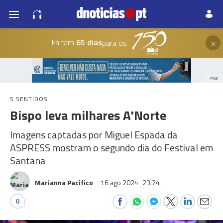
×
Faltam
65 dias
para os
PUB
5 SENTIDOS
Bispo leva milhares A'Norte
Imagens captadas por Miguel Espada da
ASPRESS mostram o segundo dia do Festival em
Santana
Marianna Pacifico
16 ago 2024
23:24
0