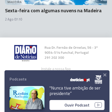
MADEIRA
Sexta-feira com algumas nuvens na Madeira
2 Ago 07:10
Rua Dr. Fernão de Ornelas, 56 - 3º
9054-514 Funchal, Portugal
291 202 300
Instale a nossa App
×
Podcasts
"Nunca tive ambição de ser
presidente”
© 2024 Empresa Diário de Notícias, Lda.
Ouvir Podcast
Todos os direitos reservados.