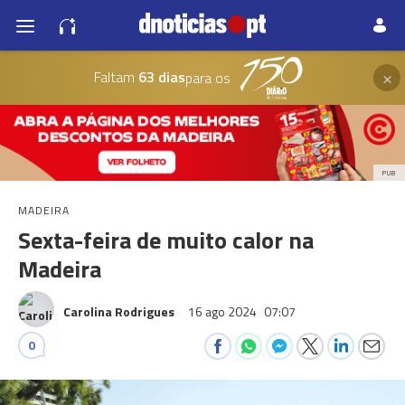
×
Faltam
63 dias
para os
PUB
MADEIRA
Sexta-feira de muito calor na
Madeira
Carolina Rodrigues
16 ago 2024
07:07
0