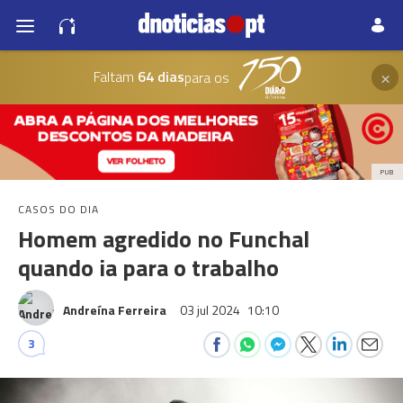
×
Faltam
64 dias
para os
PUB
CASOS DO DIA
Homem agredido no Funchal
quando ia para o trabalho
Andreína Ferreira
03 jul 2024
10:10
3