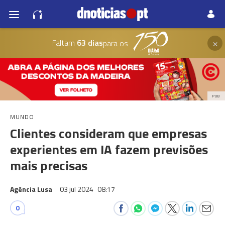
×
Faltam
63 dias
para os
PUB
MUNDO
Clientes consideram que empresas
experientes em IA fazem previsões
mais precisas
Agência Lusa
03 jul 2024
08:17
0