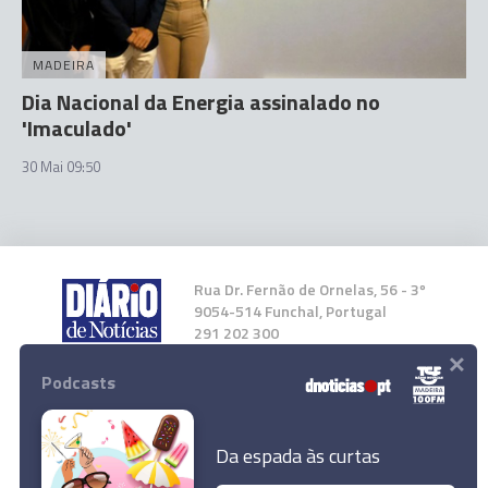
MADEIRA
Dia Nacional da Energia assinalado no
'Imaculado'
30 Mai 09:50
Rua Dr. Fernão de Ornelas, 56 - 3º
9054-514 Funchal, Portugal
291 202 300
×
Podcasts
Instale a nossa App
Da espada às curtas