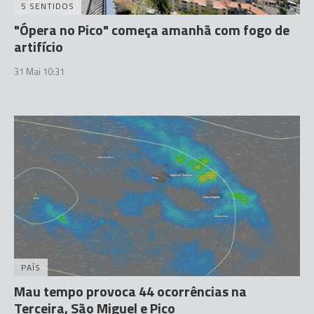
5 SENTIDOS
"Ópera no Pico" começa amanhã com fogo de
artifício
31 Mai 10:31
PAÍS
Mau tempo provoca 44 ocorrências na
Terceira, São Miguel e Pico