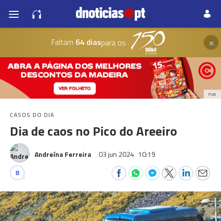
×
Faltam
64 dias
para os
PUB
CASOS DO DIA
Dia de caos no Pico do Areeiro
Andreína Ferreira
03 jun 2024
10:19
8