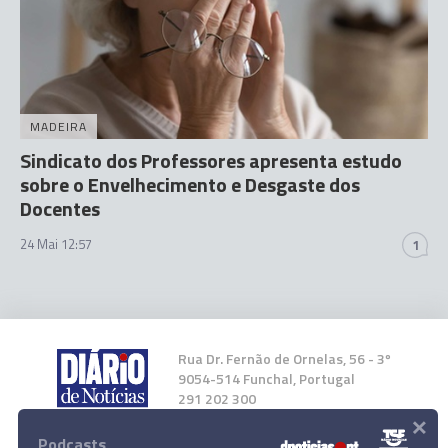
MADEIRA
Sindicato dos Professores apresenta estudo
sobre o Envelhecimento e Desgaste dos
Docentes
24 Mai 12:57
1
Rua Dr. Fernão de Ornelas, 56 - 3º
9054-514 Funchal, Portugal
291 202 300
×
Podcasts
Instale a nossa App