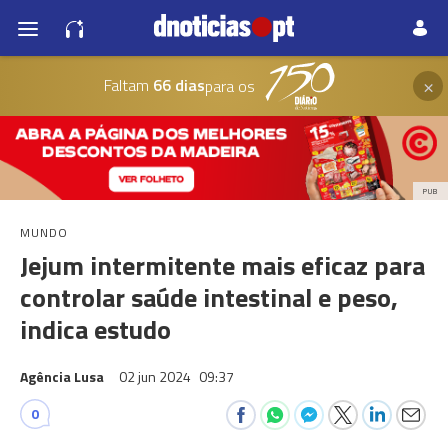
×
Faltam
66 dias
para os
PUB
MUNDO
Jejum intermitente mais eficaz para
controlar saúde intestinal e peso,
indica estudo
Agência Lusa
02 jun 2024
09:37
0