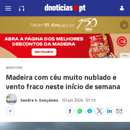
×
Faltam
65 dias
para os
PUB
MADEIRA
Madeira com céu muito nublado e
vento fraco neste início de semana
Sandra S. Gonçalves
03 jun 2024
07:15
0