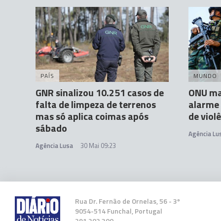
PAÍS
MUNDO
GNR sinalizou 10.251 casos de
ONU ma
falta de limpeza de terrenos
alarme
mas só aplica coimas após
de vio
sábado
Agência Lu
Agência Lusa
30 Mai 09:23
Rua Dr. Fernão de Ornelas, 56 - 3º
9054-514 Funchal, Portugal
291 202 300