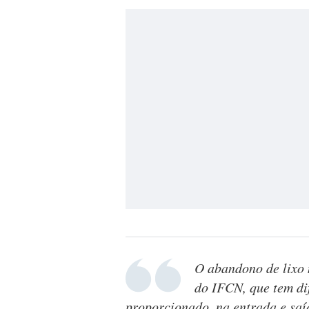
O abandono de lixo 
do IFCN, que tem di
proporcionado, na entrada e saíd