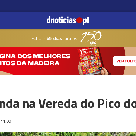
Faltam
65 dias
para os
nda na Vereda do Pico do
11:09