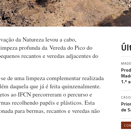
rvação da Natureza levou a cabo,
Úl
limpeza profunda da Vereda do Pico do
equenos recantos e veredas adjacentes do
MADE
Prod
Made
u-se de uma limpeza complementar realizada
1.º 
além daquela que já é feita quinzenalmente.
etos ao IFCN percorreram o percurso e
CASO
rmas recolhendo papéis e plásticos. Esta
Prio
de S
ionada para bermas, recantos e veredas não
CO