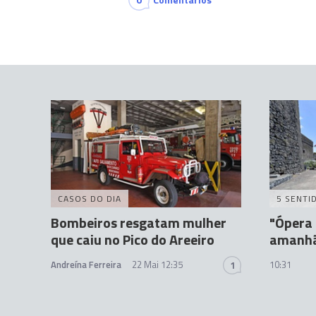
CASOS DO DIA
5 SENTI
Bombeiros resgatam mulher
"Ópera 
que caiu no Pico do Areeiro
amanhã 
Andreína Ferreira
22 Mai 12:35
10:31
1