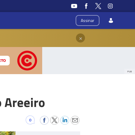
Assinar
×
PUB
 Areeiro
0