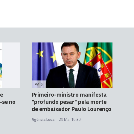
PAÍS
de
Primeiro-ministro manifesta
-se no
"profundo pesar" pela morte
de embaixador Paulo Lourenço
Agência Lusa
25 Mai 16:30