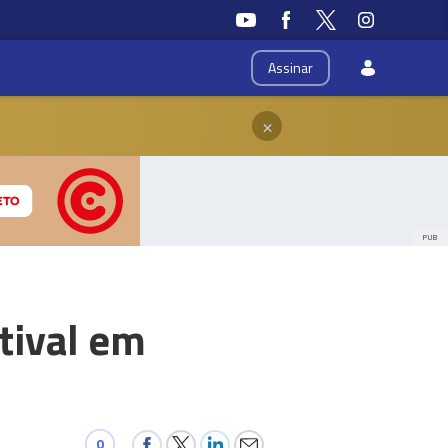
Assinar
×
PUB
tival em
0