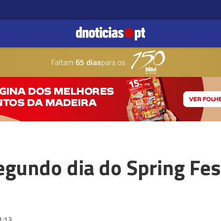
Faltam
65 dias
para os
egundo dia do Spring Fes
1:13