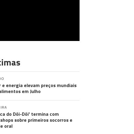
timas
DO
r e energia elevam preços mundiais
alimentos em Julho
IRA
nica do Dói-Dói' termina com
shops sobre primeiros socorros e
e oral