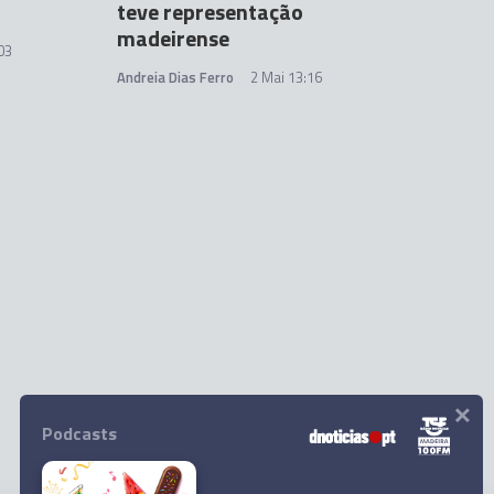
teve representação
madeirense
03
Andreia Dias Ferro
2 Mai 13:16
×
Podcasts