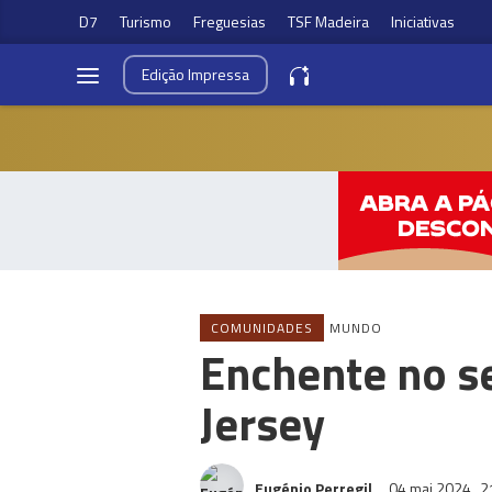
D7
Turismo
Freguesias
TSF Madeira
Iniciativas
Edição
Impressa
COMUNIDADES
MUNDO
Enchente no s
Jersey
Eugénio Perregil
04 mai 2024
2