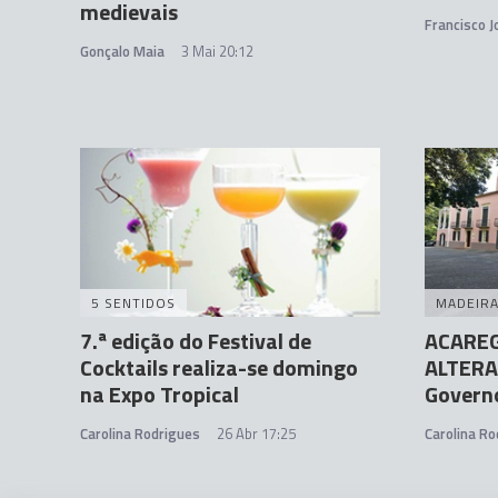
medievais
Francisco 
Gonçalo Maia
3 Mai 20:12
5 SENTIDOS
MADEIR
7.ª edição do Festival de
ACAREG 
Cocktails realiza-se domingo
ALTERA
na Expo Tropical
Govern
Carolina Rodrigues
26 Abr 17:25
Carolina Ro