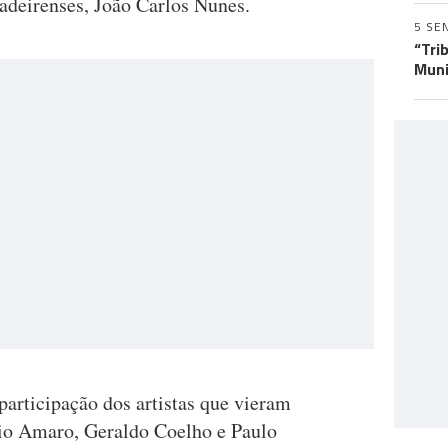
deirenses, João Carlos Nunes.
5 SE
“Tri
Muni
participação dos artistas que vieram
io Amaro, Geraldo Coelho e Paulo