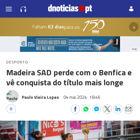
×
Faltam
63 dias
para os
PUB
DESPORTO
Madeira SAD perde com o Benfica e
vê conquista do título mais longe
Paulo Vieira Lopes
04 mai 2024
18:46
0