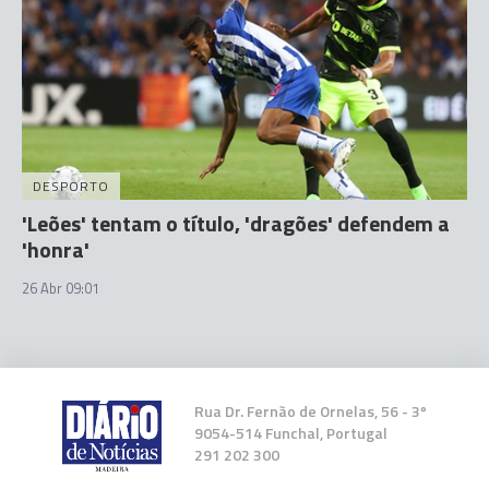
DESPORTO
'Leões' tentam o título, 'dragões' defendem a
'honra'
26 Abr 09:01
Rua Dr. Fernão de Ornelas, 56 - 3º
9054-514 Funchal, Portugal
291 202 300