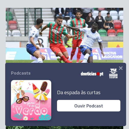
×
DESPORTO
Podcasts
Marítimo vence Feirense (3-2) e mantém
esperanças de subida
Da espada às curtas
27 Abr 16:05
1
Ouvir Podcast