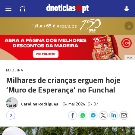
×
Faltam
65 dias
para os
PUB
MADEIRA
Milhares de crianças erguem hoje
‘Muro de Esperança’ no Funchal
Carolina Rodrigues
04 mai 2024
07:07
0