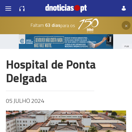
×
Faltam
63 dias
para os
PUB
Hospital de Ponta
Delgada
05 JULHO 2024