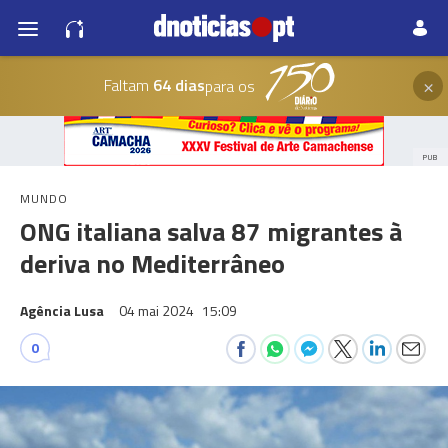
×
Faltam
64 dias
para os
PUB
MUNDO
ONG italiana salva 87 migrantes à
deriva no Mediterrâneo
Agência Lusa
04 mai 2024
15:09
0