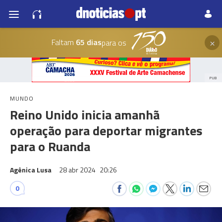
×
Faltam
65 dias
para os
PUB
MUNDO
Reino Unido inicia amanhã
operação para deportar migrantes
para o Ruanda
Agênica Lusa
28 abr 2024
20:26
0