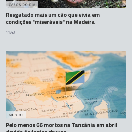
CASOS DO DIA
Resgatado mais um cão que vivia em
condições "miseráveis" na Madeira
11:43
MUNDO
Pelo menos 66 mortos na Tanzânia em abril
devido às fortes chuvas