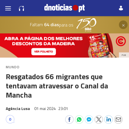
×
Faltam
64 dias
para os
PUB
MUNDO
Resgatados 66 migrantes que
tentavam atravessar o Canal da
Mancha
Agência Lusa
01 mai 2024
23:01
0