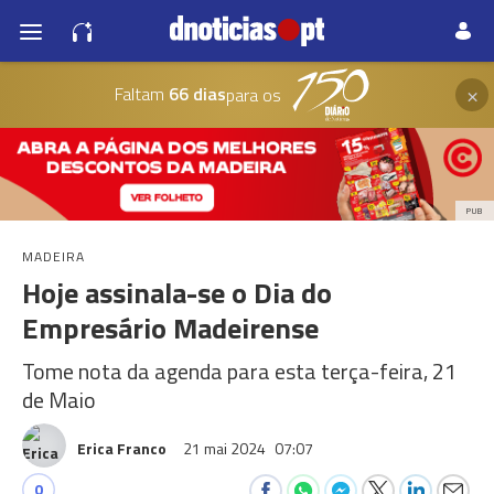
×
Faltam
66 dias
para os
PUB
MADEIRA
Hoje assinala-se o Dia do
Empresário Madeirense
Tome nota da agenda para esta terça-feira, 21
de Maio
Erica Franco
21 mai 2024
07:07
0