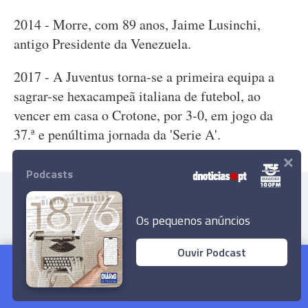
2014 - Morre, com 89 anos, Jaime Lusinchi,
antigo Presidente da Venezuela.
2017 - A Juventus torna-se a primeira equipa a
sagrar-se hexacampeã italiana de futebol, ao
vencer em casa o Crotone, por 3-0, em jogo da
37.ª e penúltima jornada da 'Serie A'.
×
Podcasts
Os pequenos anúncios
Ouvir Podcast
Dia do Empresário Madeirense dedicado à
Inteligência Artificial e Sustentabilidade
Ler Artigo