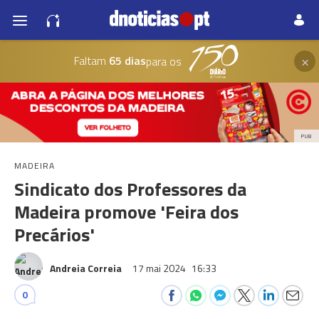
×
Faltam
65 dias
para os
PUB
MADEIRA
Sindicato dos Professores da
Madeira promove 'Feira dos
Precários'
Andreia Correia
17 mai 2024
16:33
0