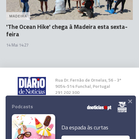
MADEIRA
'The Ocean Hike' chega à Madeira esta sexta-
feira
14 Mai 14:27
Rua Dr. Fernão de Ornelas, 56 - 3º
9054-514 Funchal, Portugal
291 202 300
×
Podcasts
Instale a nossa App
Da espada às curtas