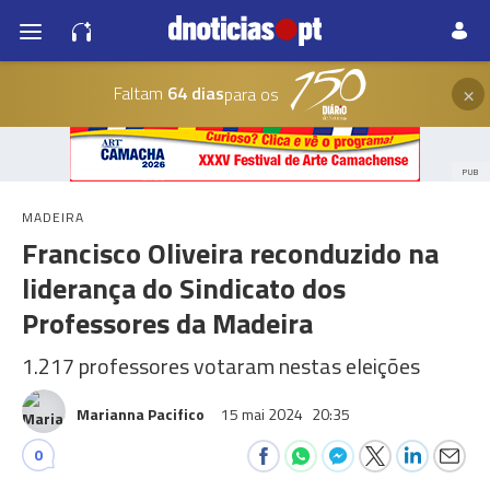
×
Faltam
64 dias
para os
PUB
MADEIRA
Francisco Oliveira reconduzido na
liderança do Sindicato dos
Professores da Madeira
1.217 professores votaram nestas eleições
Marianna Pacifico
15 mai 2024
20:35
0