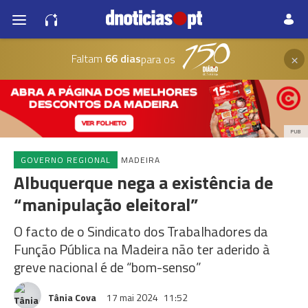
×
Faltam
66 dias
para os
PUB
GOVERNO REGIONAL
MADEIRA
Albuquerque nega a existência de
“manipulação eleitoral”
O facto de o Sindicato dos Trabalhadores da
Função Pública na Madeira não ter aderido à
greve nacional é de “bom-senso”
Tânia Cova
17 mai 2024
11:52