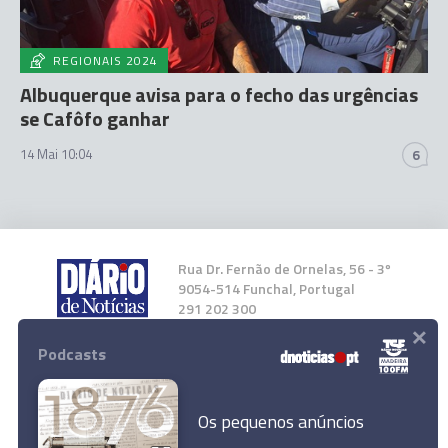
REGIONAIS 2024
Albuquerque avisa para o fecho das urgências
se Cafôfo ganhar
14 Mai 10:04
6
Rua Dr. Fernão de Ornelas, 56 - 3º
9054-514 Funchal, Portugal
291 202 300
×
Podcasts
Instale a nossa App
Os pequenos anúncios