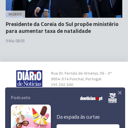
MUNDO
Presidente da Coreia do Sul propõe ministério
para aumentar taxa de natalidade
9 Mai 08:09
Rua Dr. Fernão de Ornelas, 56 - 3º
9054-514 Funchal, Portugal
291 202 300
×
Podcasts
Instale a nossa App
Da espada às curtas