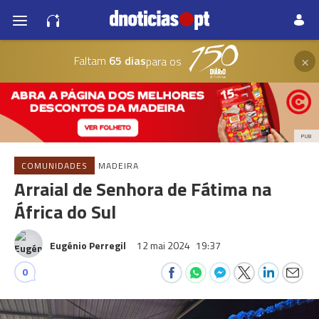
×
Faltam
65 dias
para os
PUB
COMUNIDADES
MADEIRA
Arraial de Senhora de Fátima na
África do Sul
Eugénio Perregil
12 mai 2024
19:37
0