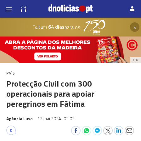
×
Faltam
64 dias
para os
PUB
PAÍS
Protecção Civil com 300
operacionais para apoiar
peregrinos em Fátima
Agência Lusa
12 mai 2024
03:03
0