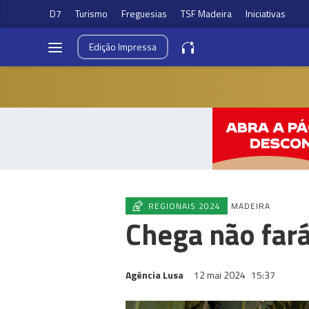
D7
Turismo
Freguesias
TSF Madeira
Iniciativas
Edição
Impressa
REGIONAIS 2024
MADEIRA
Chega não far
Agência Lusa
12 mai 2024
15:37