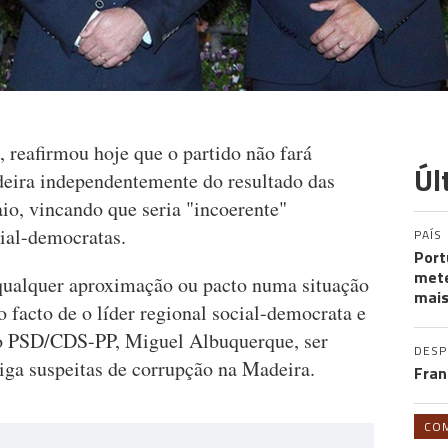
 reafirmou hoje que o partido não fará
Úl
ira independentemente do resultado das
io, vincando que seria "incoerente"
ial-democratas.
PAÍS
Port
mete
 qualquer aproximação ou pacto numa situação
mais
o facto de o líder regional social-democrata e
vo PSD/CDS-PP, Miguel Albuquerque, ser
DES
iga suspeitas de corrupção na Madeira.
Fran
CO