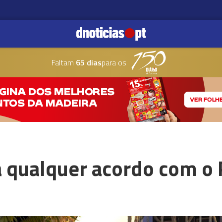
Faltam
65 dias
para os
á qualquer acordo com o