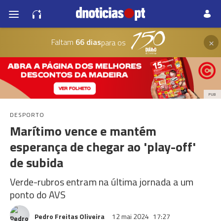
×
Faltam
66 dias
para os
PUB
DESPORTO
Marítimo vence e mantém
esperança de chegar ao 'play-off'
de subida
Verde-rubros entram na última jornada a um
ponto do AVS
Pedro Freitas Oliveira
12 mai 2024
17:27