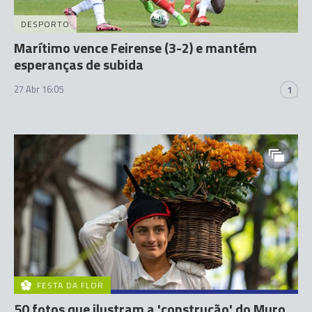
DESPORTO
Marítimo vence Feirense (3-2) e mantém
esperanças de subida
27 Abr 16:05
1
FESTA DA FLOR
50 fotos que ilustram a 'construção' do Muro