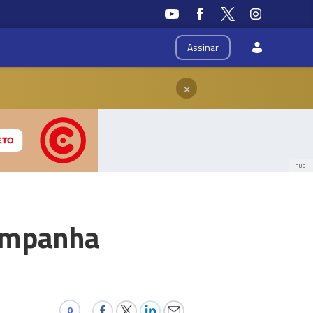
Assinar
×
PUB
ampanha
0