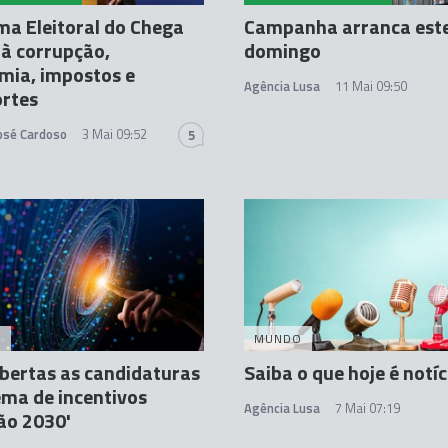
a Eleitoral do Chega
Campanha arranca est
à corrupção,
domingo
mia, impostos e
Agência Lusa
11 Mai 09:50
ortes
José Cardoso
3 Mai 09:52
5
A
MUNDO
bertas as candidaturas
Saiba o que hoje é notíc
ema de incentivos
Agência Lusa
7 Mai 07:19
ão 2030'