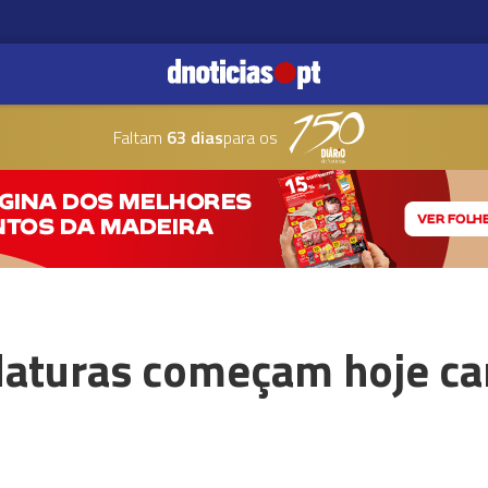
Faltam
63 dias
para os
daturas começam hoje c