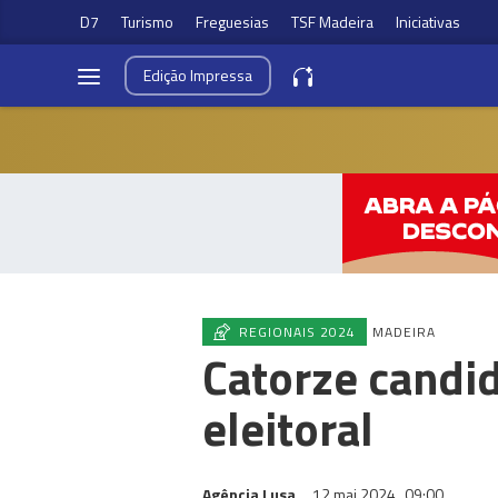
D7
Turismo
Freguesias
TSF Madeira
Iniciativas
Edição
Impressa
REGIONAIS 2024
MADEIRA
Catorze candi
eleitoral
Agência Lusa
12 mai 2024
09:00