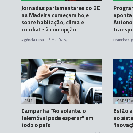
Jornadas parlamentares do BE
Program
na Madeira começam hoje
aponta 
sobre habitação, clima e
Autono
combate à corrupção
transp
Agência Lusa
6 Mai 07:57
Francisco 
PAÍS
MADEIR
Campanha "Ao volante, o
Estão a
telemóvel pode esperar" em
ao sist
todo o país
'Inovaç