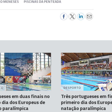
O MENESES
PISCINAS DA PENTEADA
TO
DESPORTO
eses em duas finais no
Três portugueses em fi
o dia dos Europeus de
primeiro dia dos Europ
o paralímpica
natação paralímpica