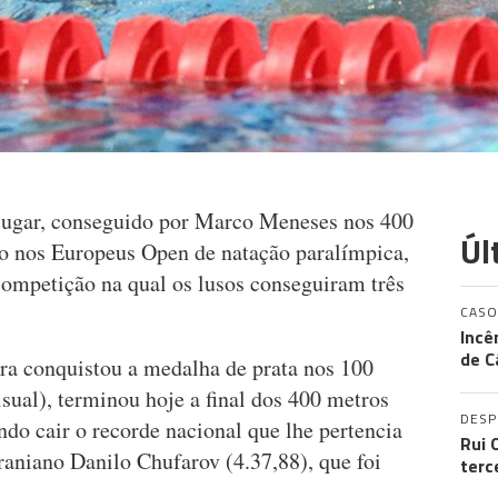
lugar, conseguido por Marco Meneses nos 400
Úl
ção nos Europeus Open de natação paralímpica,
ompetição na qual os lusos conseguiram três
CASO
Incê
de C
ra conquistou a medalha de prata nos 100
isual), terminou hoje a final dos 400 metros
DES
ndo cair o recorde nacional que lhe pertencia
Rui 
raniano Danilo Chufarov (4.37,88), que foi
terc