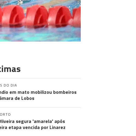
timas
S DO DIA
ndio em mato mobilizou bombeiros
âmara de Lobos
PORTO
Oliveira segura 'amarela' após
eira etapa vencida por Linarez