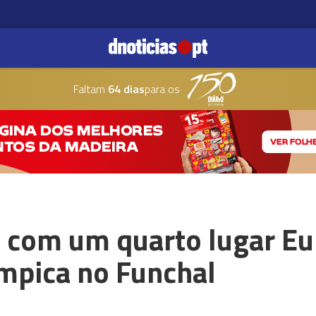
Faltam
64 dias
para os
a com um quarto lugar E
ímpica no Funchal