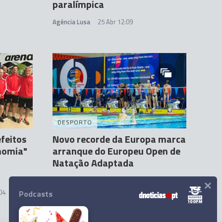
paralímpica
Agência Lusa
25 Abr 12:09
DESPORTO
feitos
Novo recorde da Europa marca
nomia"
arranque do Europeu Open de
Natação Adaptada
×
Paulo Vieira Lopes
21 Abr 12:23
04
Podcasts