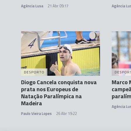
Agência Lusa
21 Abr 09:17
Agência Lu
DESPORTO
DESPOR
Diogo Cancela conquista nova
Marco M
prata nos Europeus de
campeã
Natação Paralímpica na
paralí
Madeira
Agência Lu
Paulo Vieira Lopes
26 Abr 19:22