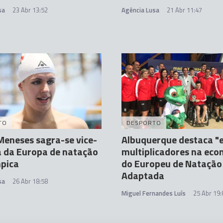
sa
23 Abr 13:52
Agência Lusa
21 Abr 11:47
TO
DESPORTO
eneses sagra-se vice-
Albuquerque destaca "e
 da Europa de natação
multiplicadores na eco
mpica
do Europeu de Natação
Adaptada
sa
26 Abr 18:58
Miguel Fernandes Luís
25 Abr 19: