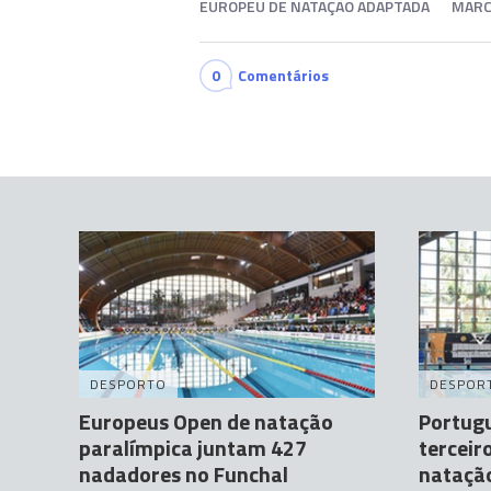
EUROPEU DE NATAÇÃO ADAPTADA
MARC
0
Comentários
DESPORTO
DESPOR
Europeus Open de natação
Portugu
paralímpica juntam 427
terceir
nadadores no Funchal
nataçã