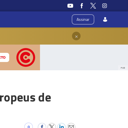
Assinar
×
PUB
uropeus de
0