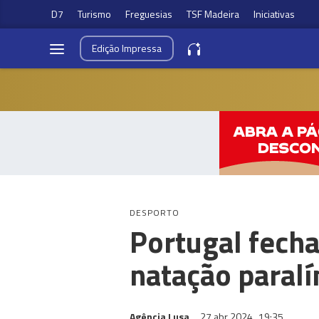
D7
Turismo
Freguesias
TSF Madeira
Iniciativas
Edição
Impressa
DESPORTO
Portugal fech
natação paral
Agência Lusa
27 abr 2024
19:35