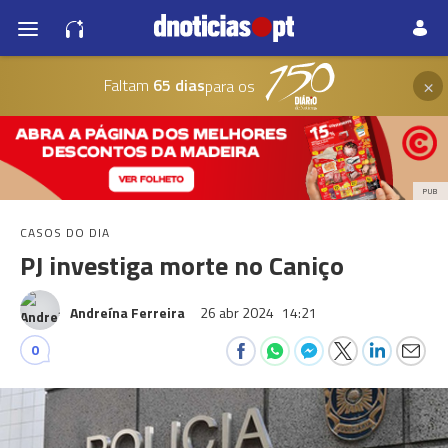
×
Faltam
65 dias
para os
PUB
CASOS DO DIA
PJ investiga morte no Caniço
Andreína Ferreira
26 abr 2024
14:21
0