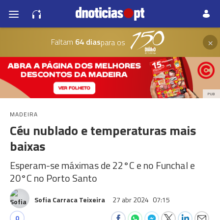
×
Faltam
64 dias
para os
PUB
MADEIRA
Céu nublado e temperaturas mais
baixas
Esperam-se máximas de 22°C e no Funchal e
20°C no Porto Santo
Sofia Carraca Teixeira
27 abr 2024
07:15
0