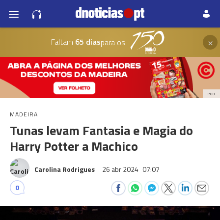
×
Faltam
65 dias
para os
PUB
MADEIRA
Tunas levam Fantasia e Magia do
Harry Potter a Machico
Carolina Rodrigues
26 abr 2024
07:07
0