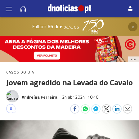
×
Faltam
66 dias
para os
PUB
CASOS DO DIA
Jovem agredido na Levada do Cavalo
Andreína Ferreira
24 abr 2024
10:40
0