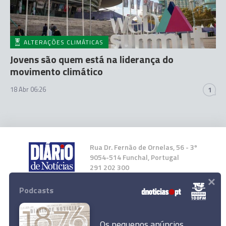
ALTERAÇÕES CLIMÁTICAS
Jovens são quem está na liderança do
movimento climático
18 Abr 06:26
1
Rua Dr. Fernão de Ornelas, 56 - 3º
9054-514 Funchal, Portugal
291 202 300
×
Podcasts
Instale a nossa App
Os pequenos anúncios