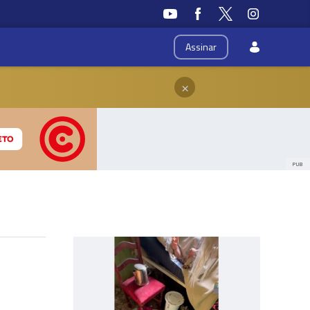
Assinar
×
PUB