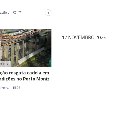
acifico
07:47
1
17 NOVEMBRO 2024
O DIA
ção resgata cadela em
dições no Porto Moniz
rreira
15:05