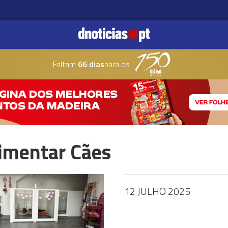
Faltam
66 dias
para os
limentar Cães
12 JULHO 2025