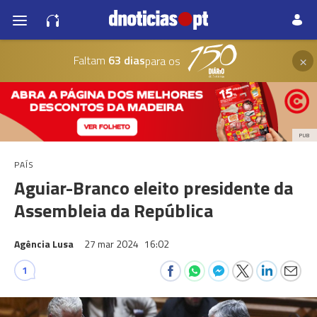
×
Faltam
63 dias
para os
PUB
PAÍS
Aguiar-Branco eleito presidente da
Assembleia da República
Agência Lusa
27 mar 2024
16:02
1