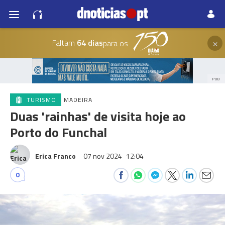
×
Faltam
64 dias
para os
PUB
TURISMO
MADEIRA
Duas 'rainhas' de visita hoje ao
Porto do Funchal
Erica Franco
07 nov 2024
12:04
0