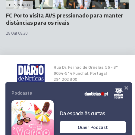
DESPORTO
FC Porto visita AVS pressionado para manter
distâncias para os rivais
28 Out 08:30
Rua Dr. Fernão de Ornelas, 56 - 3º
9054-514 Funchal, Portugal
291 202 300
×
Podcasts
Instale a nossa App
Da espada às curtas
Ouvir Podcast
© 2024 Empresa Diário de Notícias, Lda.