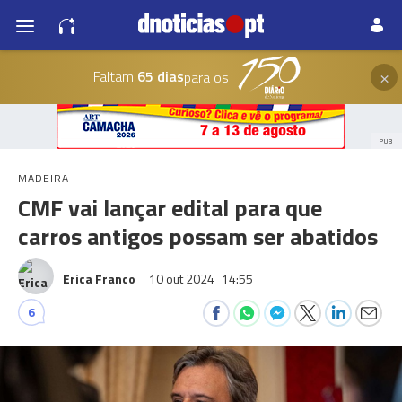
×
Faltam
65 dias
para os
PUB
MADEIRA
CMF vai lançar edital para que
carros antigos possam ser abatidos
Erica Franco
10 out 2024
14:55
6