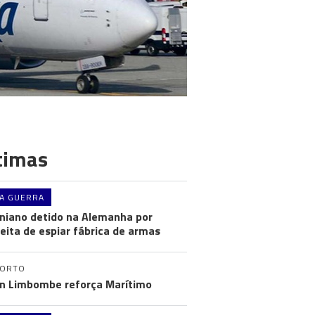
timas
A GUERRA
niano detido na Alemanha por
eita de espiar fábrica de armas
PORTO
n Limbombe reforça Marítimo