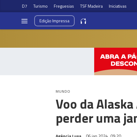
D7
Turismo
Freguesias
TSF Madeira
Iniciativas
Edição
Impressa
MUNDO
Voo da Alaska 
perder uma ja
Agência Lusa
06 jan 2024
09:20