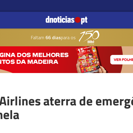
Faltam
66 dias
para os
Airlines aterra de emerg
nela