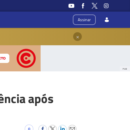
Assinar
×
PUB
ência após
0