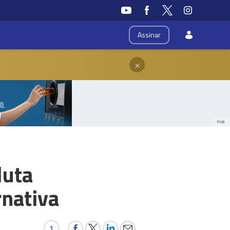
Assinar
×
PUB
luta
nativa
1