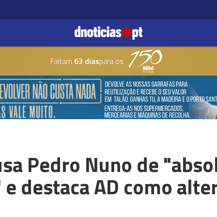
Faltam
63 dias
para os
sa Pedro Nuno de "abso
 e destaca AD como alter