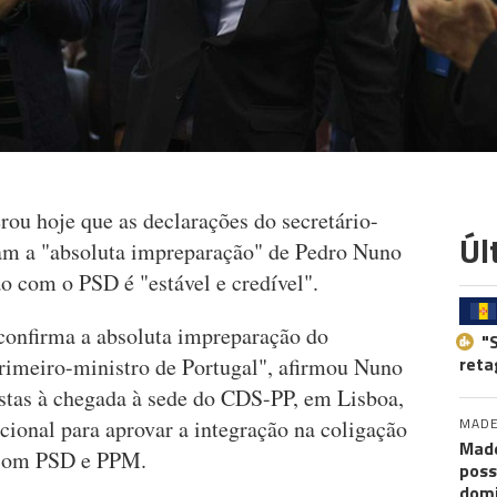
ou hoje que as declarações do secretário-
Úl
am a "absoluta impreparação" de Pedro Nuno
o com o PSD é "estável e credível".
 confirma a absoluta impreparação do
"
reta
primeiro-ministro de Portugal", afirmou Nuno
stas à chegada à sede do CDS-PP, em Lisboa,
MADE
cional para aprovar a integração na coligação
Made
 com PSD e PPM.
poss
dom