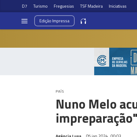
D7
Turismo
Freguesias
TSF Madeira
Iniciativas
Edição
Impressa
PAÍS
Nuno Melo acu
impreparação"
Agência Lusa
05 jan 2024
00:03