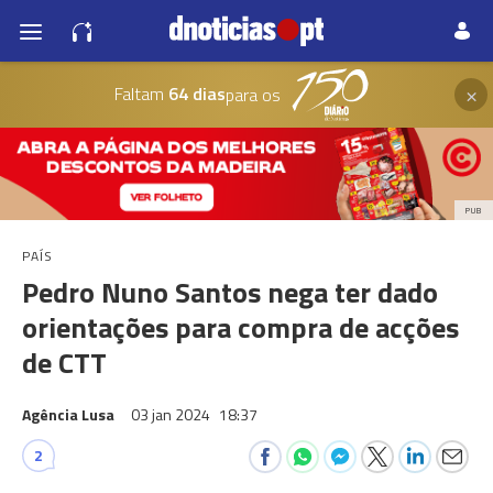
×
Faltam
64 dias
para os
PUB
PAÍS
Pedro Nuno Santos nega ter dado
orientações para compra de acções
de CTT
Agência Lusa
03 jan 2024
18:37
2