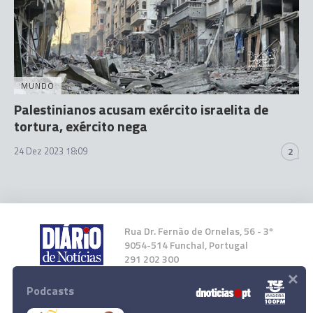
MUNDO
Palestinianos acusam exército israelita de
tortura, exército nega
24 Dez 2023 18:09
2
Rua Dr. Fernão de Ornelas, 56 - 3º
9054-514 Funchal, Portugal
291 202 300
×
Podcasts
Instale a nossa App