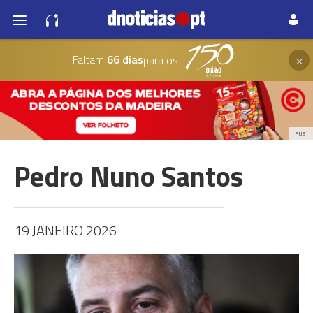
×
Faltam
66 dias
para os
PUB
Pedro Nuno Santos
19 JANEIRO 2026